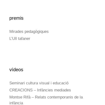
premis
Mirades pedagògiques
L’Ull tafaner
vídeos
Seminari cultura visual i educació
CREACIONS – Infàncies mediades
Montse Rifà – Relats contemporanis de la
infància