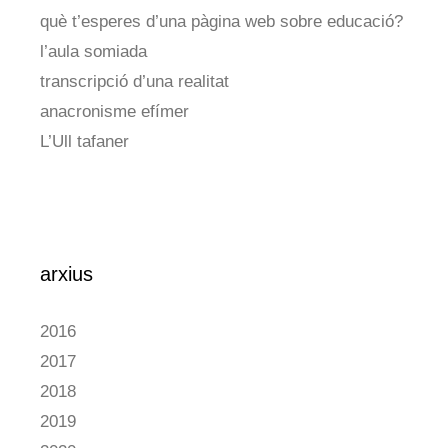
què t’esperes d’una pàgina web sobre educació?
l’aula somiada
transcripció d’una realitat
anacronisme efímer
L’Ull tafaner
arxius
2016
2017
2018
2019