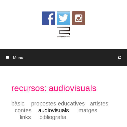
Skip to content
Menu
recursos: audiovisuals
bàsic
propostes educatives
artistes
contes
audiovisuals
imatges
links
bibliografia